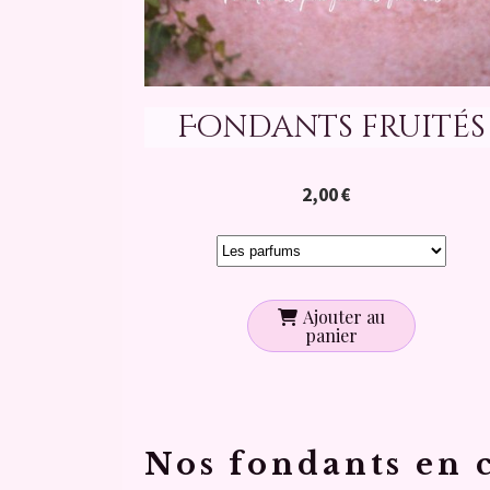
Fondants fruités
2,00
€
Ajouter au
panier
N
os fondants en 