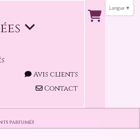
Langue
▼
mées
és
Avis clients
Contact
nts parfumés