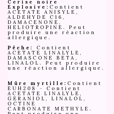
Cerise noire
Explosive:
Contient
ACETATE ANISYLE,
ALDEHYDE C16,
DAMACENONE,
HELIOTROPINE. Peut
produire une réaction
allergique.
Pêche:
Contient
ACETATE LINALYLE,
DAMASCONE BETA,
LINALOL. Peut produire
une réaction allergique.
Mûre myrtille:
Contient
EUH208 - Contient
ACETATE LINALYLE,
GERANIOL, LINALOL,
OCTINE
CARBONATE METHYLE.
Peut produire une