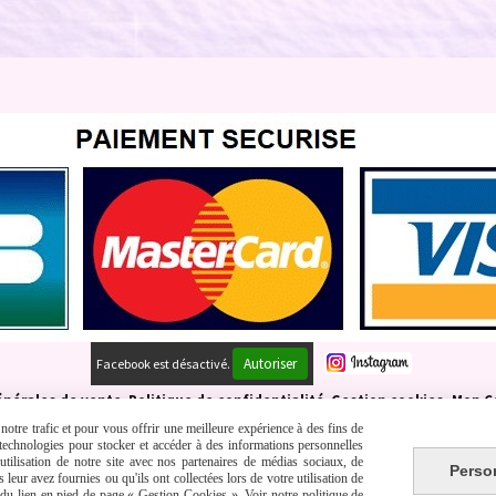
Autoriser
Facebook est désactivé.
énérales de vente
Politique de confidentialité
Gestion cookies
Mon C
otre trafic et pour vous offrir une meilleure expérience à des fins de
s technologies pour stocker et accéder à des informations personnelles
tilisation de notre site avec nos partenaires de médias sociaux, de
Perso
leur avez fournies ou qu'ils ont collectées lors de votre utilisation de
e du lien en pied de page « Gestion Cookies ». Voir notre politique de