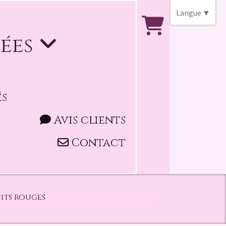
Langue
▼
mées
BEST-SELLER
és
Avis clients
Contact
uits rouges