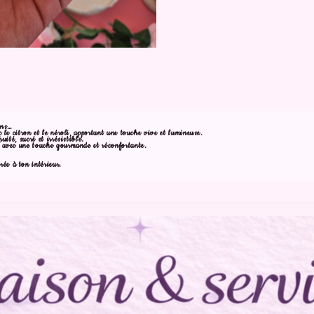
ens…
c le citron et le néroli, apportant une touche vive et lumineuse.
uité, sucré et irrésistible.
e avec une touche gourmande et réconfortante.
ée à ton intérieur.