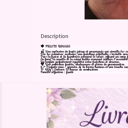
Description
🍓 FRUITS ROUGES
🍒 Une explosion de fruits juteux et gourmands qui réveille les s
Dès les premières secondes, une fraîcheur pétillante s’installe ave
Puis la fraise et la framboise prennent le relais, offrant un cœur fr
En fond, la vanille et la crème brûlée viennent adoucir l’ensembl
Un parfum parfaitement équilibré entre fraîcheur et douceur.
💖 Une ambiance fruitée, chaleureuse et pleine de gourmandise.
👉 Parfaite pour : apporter de la bonne humeur et une touche sucr
✨ 180g | Environ 30 heures de combustion
Famille olfactive : fruité